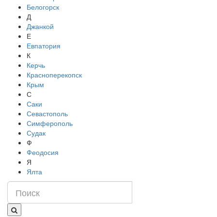
Белогорск
Д
Джанкой
Е
Евпатория
К
Керчь
Красноперекопск
Крым
С
Саки
Севастополь
Симферополь
Судак
Ф
Феодосия
Я
Ялта