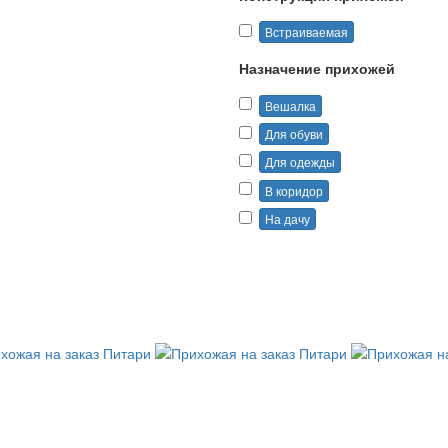
Встраиваемая
Назначение прихожей
Вешалка
Для обуви
Для одежды
В коридор
На дачу