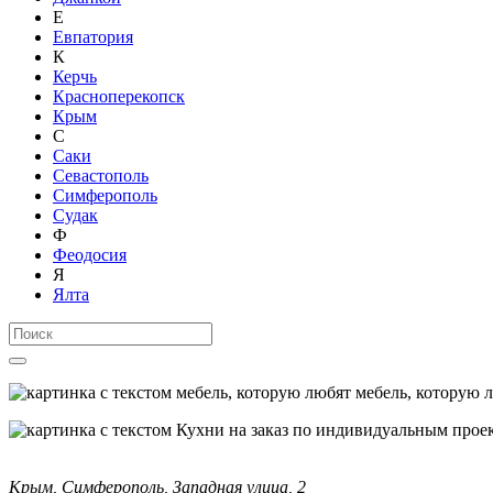
Е
Евпатория
К
Керчь
Красноперекопск
Крым
С
Саки
Севастополь
Симферополь
Судак
Ф
Феодосия
Я
Ялта
мебель, которую 
Крым, Симферополь, Западная улица, 2