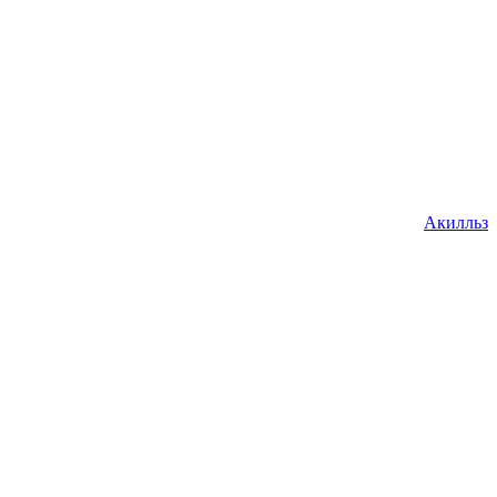
Акилльз