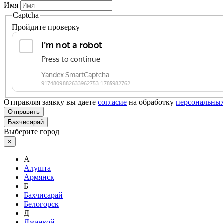
Имя
Captcha
Пройдите проверку
Отправляя заявку вы даете
согласие
на обработку
персональны
Отправить
Бахчисарай
Выберите город
×
А
Алушта
Армянск
Б
Бахчисарай
Белогорск
Д
Джанкой