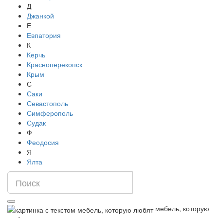
Д
Джанкой
Е
Евпатория
К
Керчь
Красноперекопск
Крым
С
Саки
Севастополь
Симферополь
Судак
Ф
Феодосия
Я
Ялта
мебель, которую