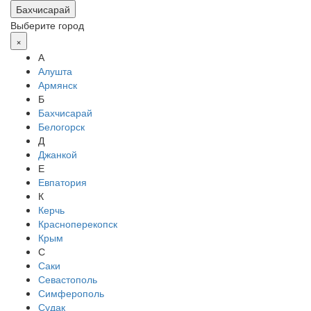
Бахчисарай
Выберите город
×
А
Алушта
Армянск
Б
Бахчисарай
Белогорск
Д
Джанкой
Е
Евпатория
К
Керчь
Красноперекопск
Крым
С
Саки
Севастополь
Симферополь
Судак