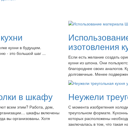
кухни
Использовани
изотовления к
елке кухни в будущем.
ю - это большой шаг ...
Если есть желание создать ор
кухни из шпона. Они пользуютс
благороднее своих аналогов. К
долговечные. Менее подверже
олки в шкафу
Неужели треуг
уют всем этим? Работа, дом,
С момента изобретения холоди
в организации… шкафы включены
треугольном формате. Кухонный
гда вы организованы. Хотя
которых расположены необходи
заключалась в том, что такая 