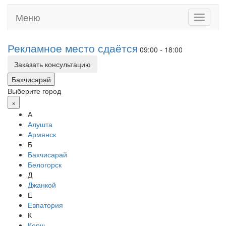
Меню
Toggle
navigati
Рекламное место сдаётся
09:00 - 18:00
Заказать консультацию
Бахчисарай
Выберите город
×
А
Алушта
Армянск
Б
Бахчисарай
Белогорск
Д
Джанкой
Е
Евпатория
К
Керчь