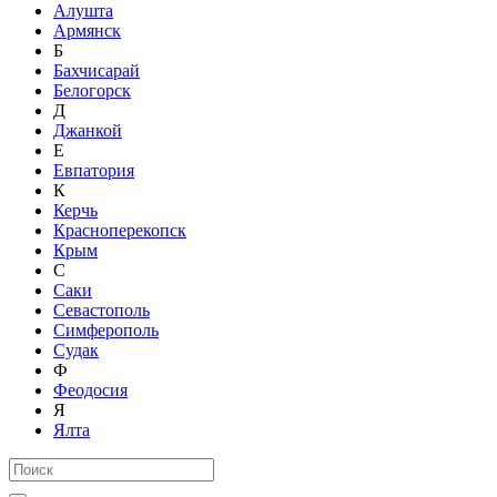
Алушта
Армянск
Б
Бахчисарай
Белогорск
Д
Джанкой
Е
Евпатория
К
Керчь
Красноперекопск
Крым
С
Саки
Севастополь
Симферополь
Судак
Ф
Феодосия
Я
Ялта